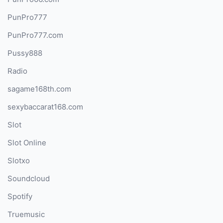
PunPro777
PunPro777.com
Pussy888
Radio
sagame168th.com
sexybaccarat168.com
Slot
Slot Online
Slotxo
Soundcloud
Spotify
Truemusic