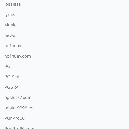
lossless
lyrics
Music
news
no1huay
no1huay.com
PG
PG Slot
PGSlot
pgslot77.com
pgslot9999.co
PunPro66
PunPro66.com