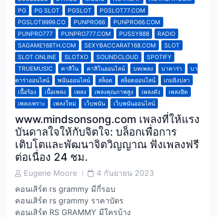
PG
PG SLOT
PGSLOT
PGSLOT77.COM
PGSLOT9999.CO
PUNPRO66
PUNPRO66.COM
PUNPRO777
PUNPRO777.COM
PUSSY888
RADIO
SAGAME168TH.COM
SEXYBACCARAT168.COM
SLOT
SLOT ONLINE
SLOTXO
SOUNDCLOUD
SPOTIFY
TRUEMUSIC
คาสิโน
คาสิโนออนไลน์
บทเพลง
บาคาร่า
บา
คาร่าออนไลน์
พนันออนไลน์
สล็อต
สล็อตออนไลน์
เกมยิงปลา
เนื้อร้อง
เนื้อเพลง
เพลง
เพลงคุณภาพสูง
เพลงดัง
เพลงฮิต
เพลงเพราะ
เพลงใหม่
เว็บพนัน
เว็บพนันออนไลน์
www.mindsonsong.com เพลงที่ให้แรง
บันดาลใจให้กับจิตใจ: บล็อกเพื่อการ
เติบโตและพัฒนาจิตวิญญาณ ฟังเพลงฟรี
ต่อเนื่อง 24 ชม.
Post
Post
Eugene Moore
4 กันยายน 2023
Author
Date
คอนเสิร์ต rs grammy มีกี่รอบ
คอนเสิร์ต rs grammy ราคาบัตร
คอนเสิร์ต RS GRAMMY มีใครบ้าง