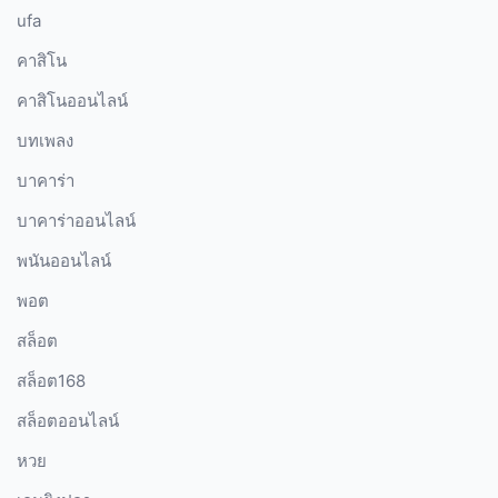
ufa
คาสิโน
คาสิโนออนไลน์
บทเพลง
บาคาร่า
บาคาร่าออนไลน์
พนันออนไลน์
พอต
สล็อต
สล็อต168
สล็อตออนไลน์
หวย