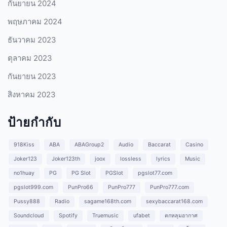
กันยายน 2024
พฤษภาคม 2024
ธันวาคม 2023
ตุลาคม 2023
กันยายน 2023
สิงหาคม 2023
ป้ายกำกับ
918Kiss
ABA
ABAGroup2
Audio
Baccarat
Casino
Joker123
Joker123th
joox
lossless
lyrics
Music
no1huay
PG
PG Slot
PGSlot
pgslot77.com
pgslot999.com
PunPro66
PunPro777
PunPro777.com
Pussy888
Radio
sagame168th.com
sexybaccarat168.com
Soundcloud
Spotify
Truemusic
ufabet
ตกหลุมอากาศ