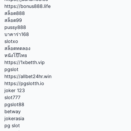
https://bonus888.life
สล็อต888
สล็อต99
pussy888
บาคาร่า168
slotxo
สล็อตทดลอง
หนังโป๊ไทย
https://1xbetth.vip
pgslot
https://allbet24hr.win
https://pgslotth.io
joker 123
slot777
pgslot88
betway
jokerasia
pg slot