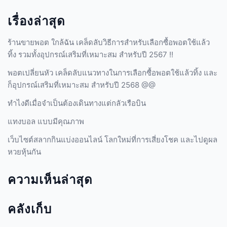
เรื่องล่าสุด
ร้านขายพอต ใกล้ฉัน เคล็ดลับวิธีการสำหรับเลือกซื้อพอตใช้แล้ว
ทิ้ง รวมทั้งอุปกรณ์เสริมที่เหมาะสม สำหรับปี 2567 !!
พอตเปลี่ยนหัว เคล็ดลับแนวทางในการเลือกซื้อพอตใช้แล้วทิ้ง และ
ก็อุปกรณ์เสริมที่เหมาะสม สำหรับปี 2568 @@
ทำไงดีเมื่อจำเป็นต้องเดินทางแต่กลัวเรือบิน
แทงบอล แบบมีคุณภาพ
เว็บไซต์สลากกินแบ่งออนไลน์ โลกใหม่ที่การเสี่ยงโชค และไปดูผล
หวยหุ้นกัน
ความเห็นล่าสุด
คลังเก็บ