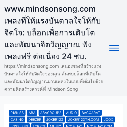
Skip
www.mindsonsong.com
to
content
เพลงที่ให้แรงบันดาลใจให้กับ
จิตใจ: บล็อกเพื่อการเติบโต
และพัฒนาจิตวิญญาณ ฟัง
เพลงฟรี ต่อเนื่อง 24 ชม.
https://mindsonsong.com เสนอเพลงที่สร้างแรง
บันดาลใจให้กับจิตใจของคุณ ค้นพบบล็อกที่เติบโต
และพัฒนาจิตวิญญาณผ่านเพลงในแบบที่เต็มไปด้วย
ความคิดสร้างสรรค์ที่ Mindson Song
918KISS
ABA
ABAGROUP2
AUDIO
BACCARAT
CASINO
DEEZER
JOKER123
JOKER123TH.COM
JOOX
LOSSLESS
LYRICS
MUSIC
NO1HUAY
NO1HUAY.COM