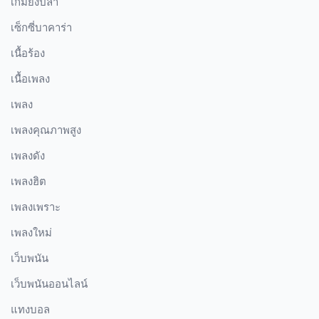
เกมยิงปลา
เซ็กซี่บาคาร่า
เนื้อร้อง
เนื้อเพลง
เพลง
เพลงคุณภาพสูง
เพลงดัง
เพลงฮิต
เพลงเพราะ
เพลงใหม่
เว็บพนัน
เว็บพนันออนไลน์
แทงบอล