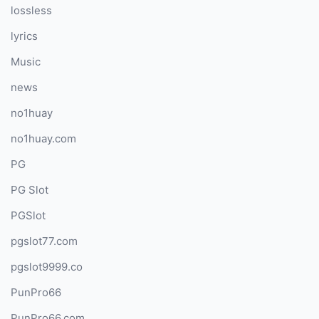
lossless
lyrics
Music
news
no1huay
no1huay.com
PG
PG Slot
PGSlot
pgslot77.com
pgslot9999.co
PunPro66
PunPro66.com