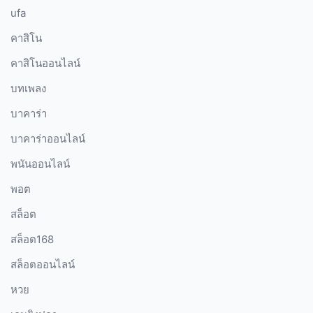
ufa
คาสิโน
คาสิโนออนไลน์
บทเพลง
บาคาร่า
บาคาร่าออนไลน์
พนันออนไลน์
พอต
สล็อต
สล็อต168
สล็อตออนไลน์
หวย