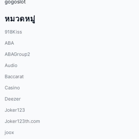
gogoslot
หมวดหมู่
918Kiss
ABA
ABAGroup2
Audio
Baccarat
Casino
Deezer
Joker123
Joker123th.com
joox